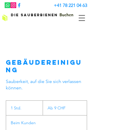
+41 78 221 04 63
Buchen
Die Sauberbienen
Gebäudereinigu
ng
Sauberkeit, auf die Sie sich verlassen
können.
Ab
9
1 Std.
1
Ab 9 CHF
Schweizer
Franken
S
t
Beim Kunden
d