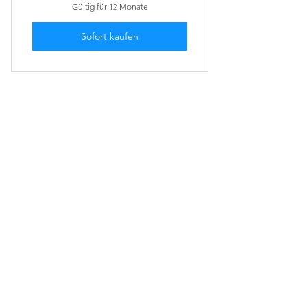
Gültig für 12 Monate
Sofort kaufen
Unsere Firma
Wir sind ein dynamisches und