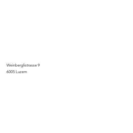
zuverlässiges Team mit Spezialisierung auf
professionelle
Reinigungsdienstleistungen. Mit
Engagement, Präzision und einem hohen
Qualitätsanspruch sorgen wir für
Sauberkeit und Zufriedenheit bei unseren
Kunden.
Zentrale
Weinberglistrasse 9
6005 Luzern
AGB
+41 78 221 04 63
info@ayhaneroglu.ch
Betriebszeiten